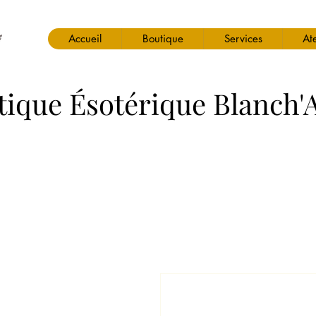
Accueil
Boutique
Services
Ate
tique Ésotérique Blanch'