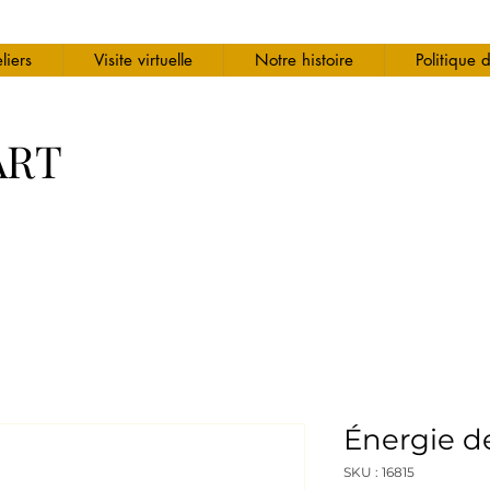
liers
Visite virtuelle
Notre histoire
Politique 
ART
Énergie de
SKU : 16815