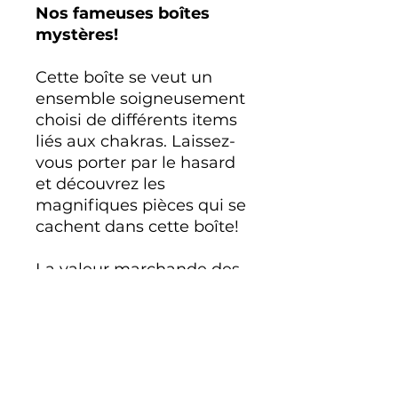
Nos fameuses boîtes
mystères!
Cette boîte se veut un
ensemble soigneusement
choisi de différents items
liés aux chakras. Laissez-
vous porter par le hasard
et découvrez les
magnifiques pièces qui se
cachent dans cette boîte!
La valeur marchande des
items de la boîte est
toujours au minimum 50%
et jusqu'à plus de 100% de
plus que le prix de vente.
Nous ne pouvons bien sûr