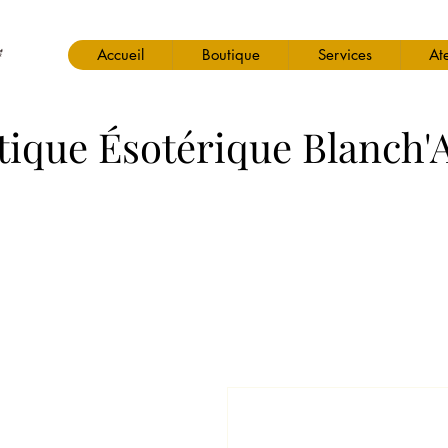
Accueil
Boutique
Services
Ate
tique Ésotérique Blanch'