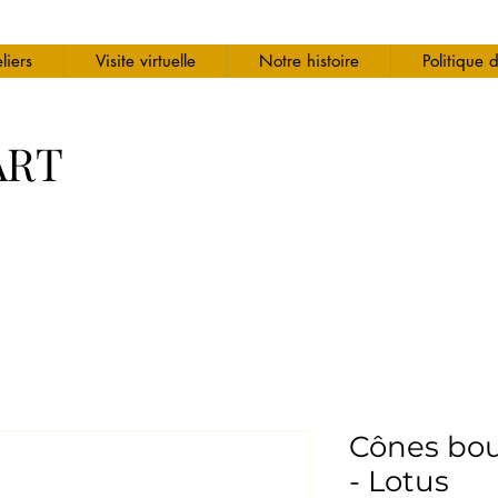
liers
Visite virtuelle
Notre histoire
Politique 
ART
Cônes bou
- Lotus