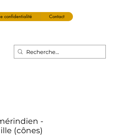
de confidentialité
Contact
érindien -
lle (cônes)