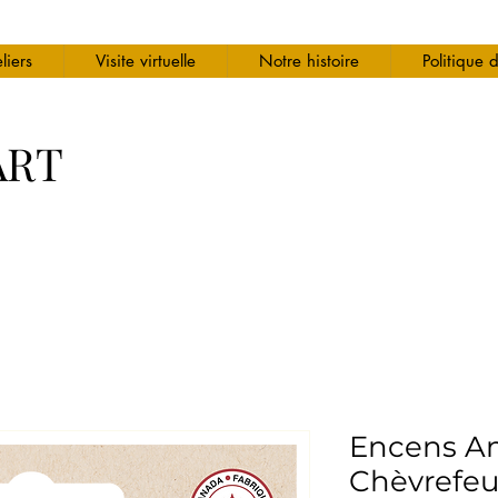
liers
Visite virtuelle
Notre histoire
Politique 
ART
Encens Am
Chèvrefeui