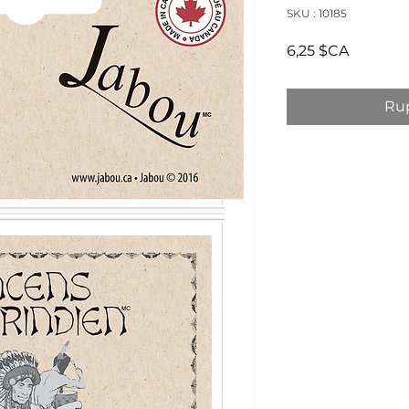
SKU : 10185
Prix
6,25 $CA
Rup