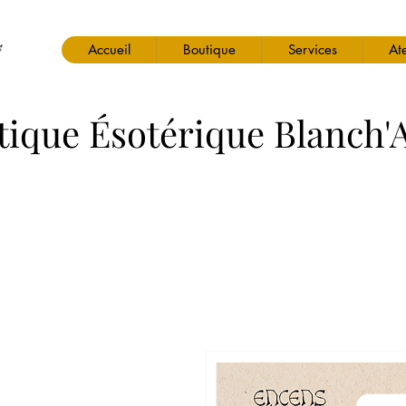
Accueil
Boutique
Services
Ate
tique Ésotérique Blanch'