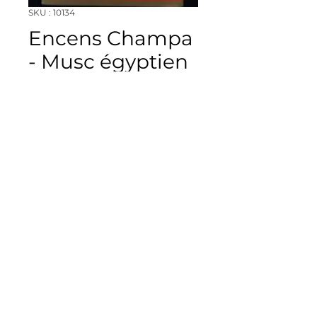
SKU : 10134
Encens Champa
- Musc égyptien
Prix
6,25 $CA
Quantité
*
Ajouter au panier
Encens Champa - Musc
égyptien
Encens en bâtons.
Paquet de 20.