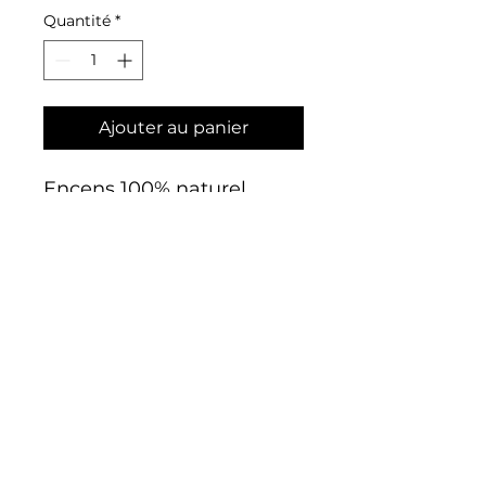
Quantité
*
Ajouter au panier
Encens 100% naturel
importé du Népal.
Arômes puissants et de
longue durée.
Odeur : ambre
Quantité : 15 bâtons
info@blanchart.ca