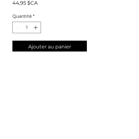
Prix
44,95 $CA
Quantité
*
Ajouter au panier
La voie des artisans de
lumières
Créatrice : Rebecca
Campbell
ISBN : 9782361882877
info@blanchart.ca