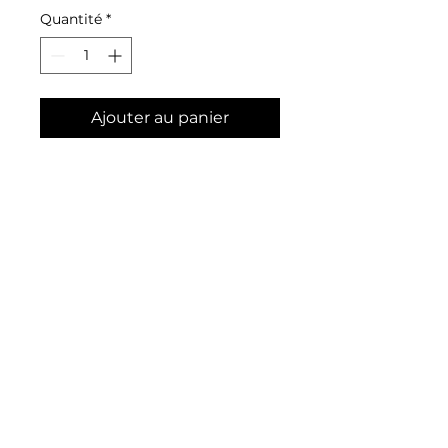
Quantité
*
Ajouter au panier
Oracle de la guérison de
coeur
Créateur : Toni Carmine
Salerno
ISBN : 9782381353111
info@blanchart.ca
© 2023 par Blanch'ART. Créé avec Wix.com