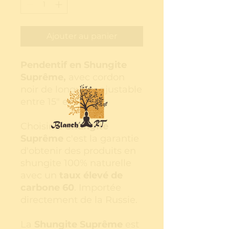
Ajouter au panier
Pendentif en Shungite
Suprême,
avec cordon
noir de longueur ajustable
entre 15" et 30"
Choisir la
Shungite
Suprême
c'est la garantie
d'obtenir des produits en
shungite 100% naturelle
avec un
taux élevé de
carbone 60
. Importée
directement de la Russie.
La
Shungite Suprême
est