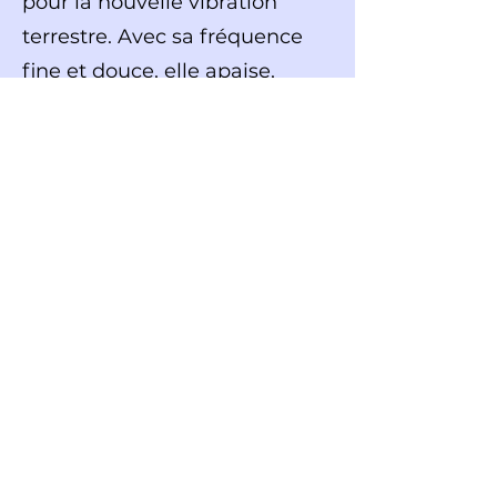
pour la nouvelle vibration
terrestre. Avec sa fréquence
fine et douce, elle apaise,
confère clarté d’esprit, favorise
le développement de
l’intuition et des pouvoirs
télépathiques. Elle donne à
l’esprit une clarté parfaite.
Elle aide à instaurer une
sérénité intérieure propice à
l’élévation de l’esprit, à la
méditation ou au travail
spirituel. Elle ancre le corps de
lumière dans l’incarnation et