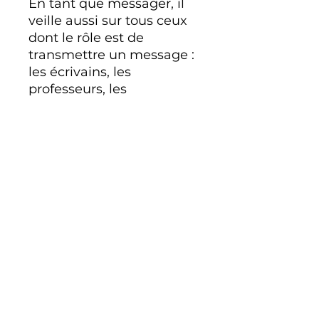
En tant que messager, il
veille aussi sur tous ceux
dont le rôle est de
transmettre un message :
les écrivains, les
professeurs, les
journalistes et les artistes.
Archange de la pureté, de
puissance et d'autorité, de
paix de purification et de
fécondité, on le
représente souvent avec
un spectre, une branche
d'olivier et une de lys qu'il
pointe vers le ciel, le lys
représentant la pureté et
la virginité (on rappelle
que Gabriel est lié à