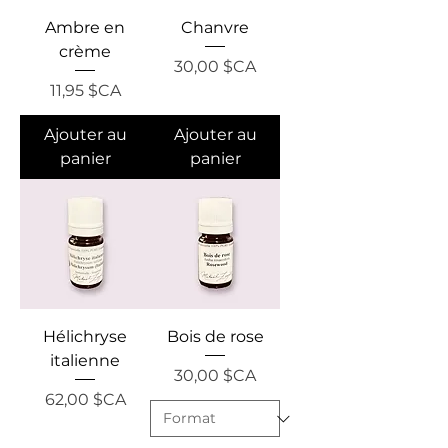
Ambre en
Chanvre
crème
Prix
30,00 $CA
Prix
11,95 $CA
Ajouter au
Ajouter au
panier
panier
Hélichryse
Bois de rose
italienne
Prix
30,00 $CA
Prix
62,00 $CA