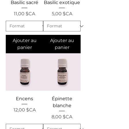
Basilic sacré
Basilic exotique
Prix
Prix
11,00 $CA
5,00 $CA
Ajouter au
Ajouter au
panier
panier
Encens
Épinette
blanche
Prix
12,00 $CA
Prix
8,00 $CA