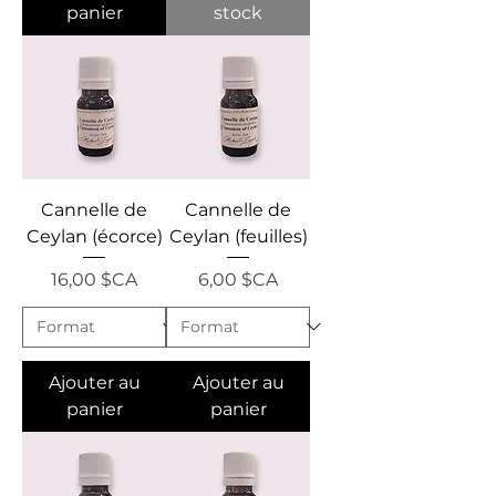
panier
stock
Cannelle de
Cannelle de
Ceylan (écorce)
Ceylan (feuilles)
Prix
Prix
16,00 $CA
6,00 $CA
Ajouter au
Ajouter au
panier
panier