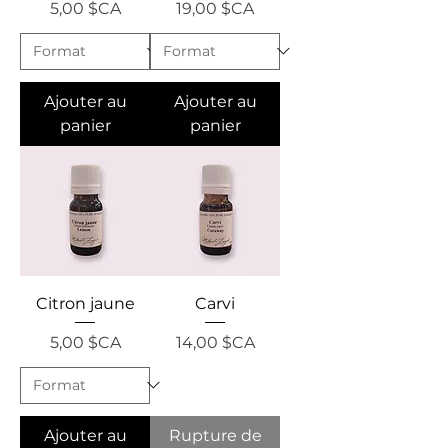
Prix
Prix
5,00 $CA
19,00 $CA
Ajouter au
Ajouter au
panier
panier
Citron jaune
Carvi
Prix
Prix
5,00 $CA
14,00 $CA
Ajouter au
Rupture de