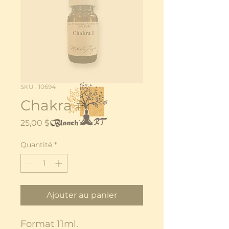
SKU : 10694
Chakra #1
Prix
25,00 $CA
Quantité
*
Ajouter au panier
Format 11ml.