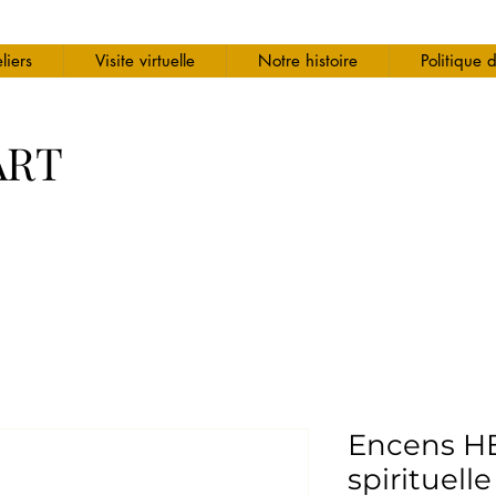
liers
Visite virtuelle
Notre histoire
Politique 
ART
Encens HE
spirituelle