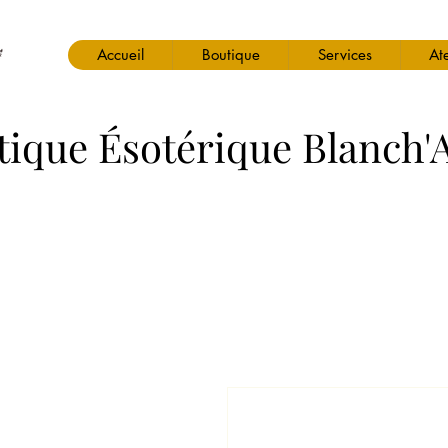
Accueil
Boutique
Services
Ate
tique Ésotérique Blanch'