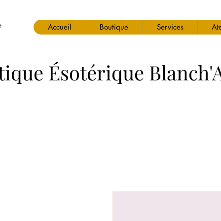
Accueil
Boutique
Services
Ate
tique Ésotérique Blanch'