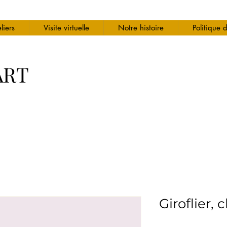
liers
Visite virtuelle
Notre histoire
Politique 
ART
Giroflier, 