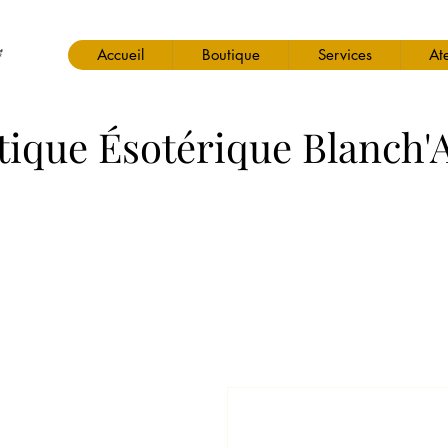
Accueil
Boutique
Services
Ate
tique Ésotérique Blanch'