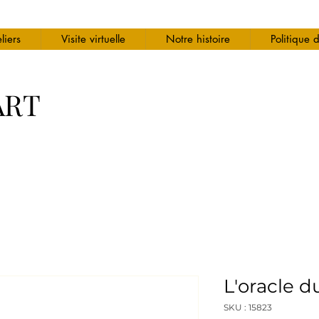
liers
Visite virtuelle
Notre histoire
Politique 
ART
L'oracle 
SKU : 15823