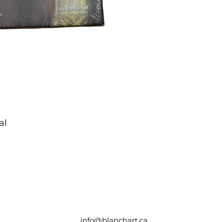
al
info@blanchart.ca