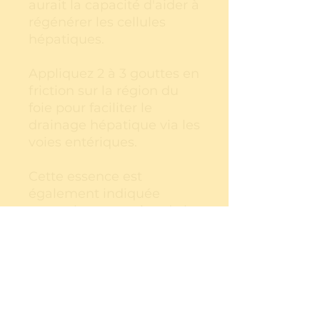
aurait la capacité d'aider à
régénérer les cellules
hépatiques.
Appliquez 2 à 3 gouttes en
friction sur la région du
foie pour faciliter le
drainage hépatique via les
voies entériques.
Cette essence est
également indiquée
contre la congestion de la
prostate, les déséquilibres
thyroïdiens et pour
contrer les allergies.
Appliquée sur les plexus
nerveux et sanguins, elle