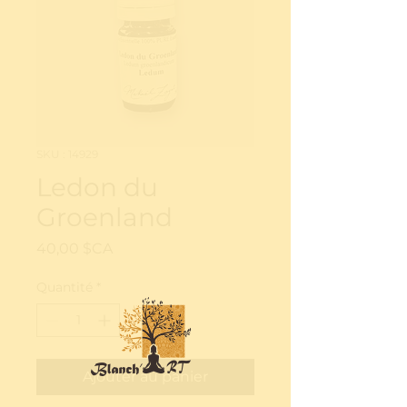
SKU : 14929
Ledon du
Groenland
Prix
40,00 $CA
Quantité
*
Ajouter au panier