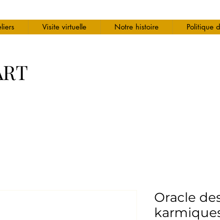
liers
Visite virtuelle
Notre histoire
Politique 
ART
Oracle des
karmique