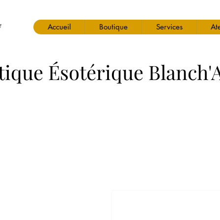
Accueil
Boutique
Services
Ate
tique Ésotérique Blanch'