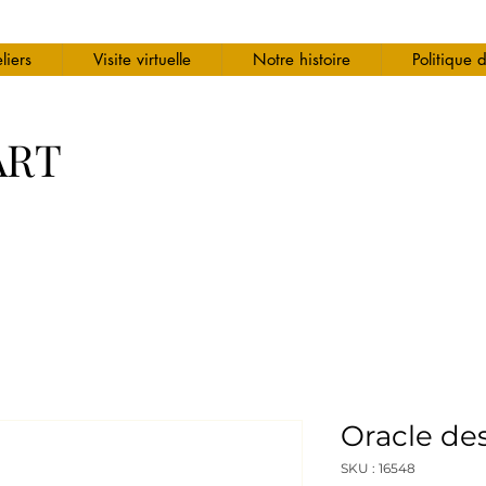
liers
Visite virtuelle
Notre histoire
Politique 
ART
Oracle des
SKU : 16548