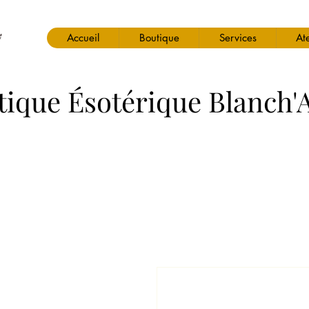
Accueil
Boutique
Services
Ate
tique Ésotérique Blanch'