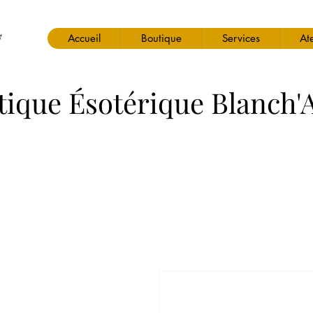
Accueil
Boutique
Services
Ate
tique Ésotérique Blanch'