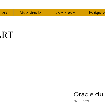
liers
Visite virtuelle
Notre histoire
Politique 
ART
Oracle du 
SKU : 18319