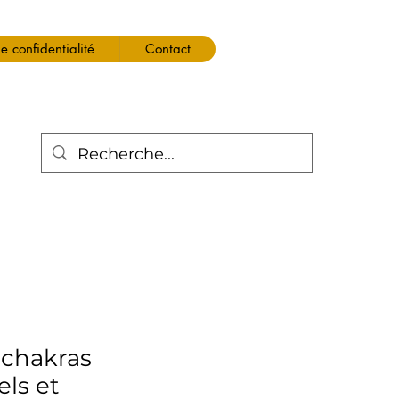
de confidentialité
Contact
 chakras
els et