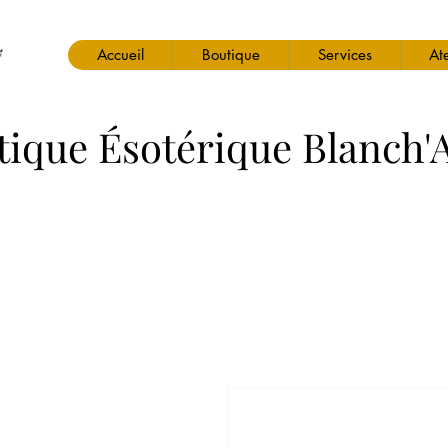
Accueil
Boutique
Services
Ate
tique Ésotérique Blanch'