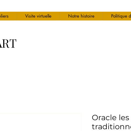
liers
Visite virtuelle
Notre histoire
Politique 
ART
Oracle les
traditionn