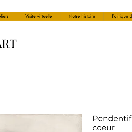
liers
Visite virtuelle
Notre histoire
Politique 
ART
Pendentif 
coeur