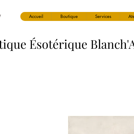
Accueil
Boutique
Services
Ate
tique Ésotérique Blanch'