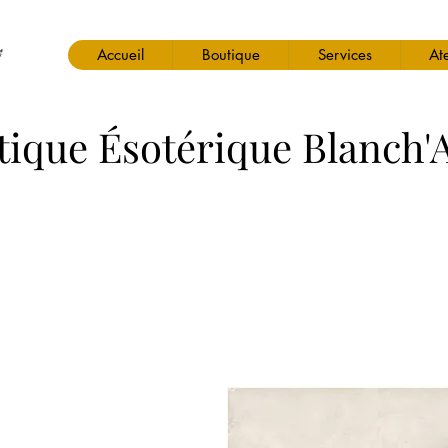
Accueil
Boutique
Services
Ate
tique Ésotérique Blanch'