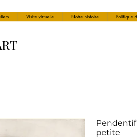
liers
Visite virtuelle
Notre histoire
Politique 
ART
Pendentif
petite