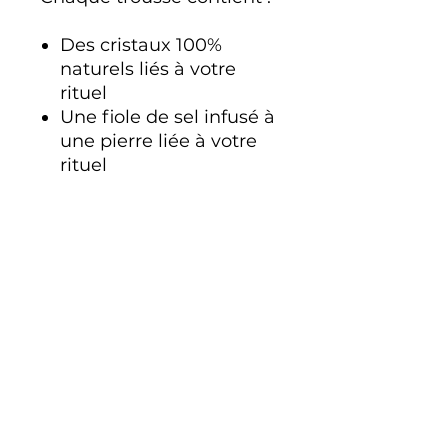
Des cristaux 100%
naturels liés à votre
rituel
Une fiole de sel infusé à
une pierre liée à votre
rituel
Des petites bougies
magiques d'intention
Une fiole d'eau de lune
cristalline
De l'encens à faire
brûler pendant le rituel
Un sachet d'herbes
magiques
Une feuillet bien
complet contenant
toutes les informations